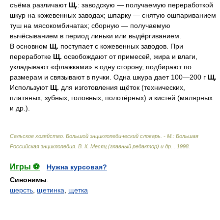
съёма различают
Щ.
: заводскую — получаемую переработкой
шкур на кожевенных заводах; шпарку — снятую ошпариванием
туш на мясокомбинатах; сборную — получаемую
вычёсыванием в период линьки или выдёргиванием.
В основном
Щ.
поступает с кожевенных заводов. При
переработке
Щ.
освобождают от примесей, жира и влаги,
укладывают «флажками» в одну сторону, подбирают по
размерам и связывают в пучки. Одна шкура дает 100—200 г
Щ.
Используют
Щ.
для изготовления щёток (технических,
платяных, зубных, головных, полотёрных) и кистей (малярных
и др.).
Сельское хозяйство. Большой энциклопедический словарь. - М.: Большая
Российская энциклопедия
.
В. К. Месяц (главный редактор) и др.
.
1998
.
Игры ⚽
Нужна курсовая?
Синонимы
:
шерсть
,
щетинка
,
щетка