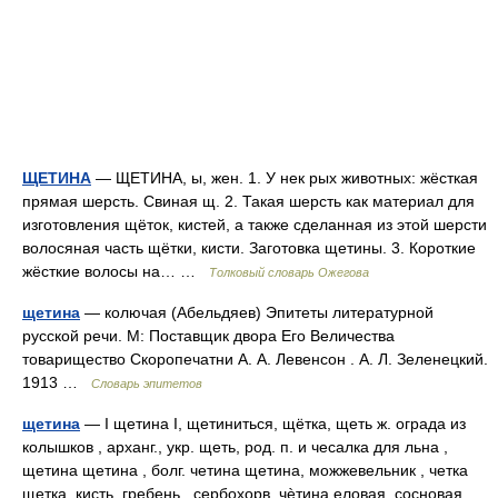
ЩЕТИНА
— ЩЕТИНА, ы, жен. 1. У нек рых животных: жёсткая
прямая шерсть. Свиная щ. 2. Такая шерсть как материал для
изготовления щёток, кистей, а также сделанная из этой шерсти
волосяная часть щётки, кисти. Заготовка щетины. 3. Короткие
жёсткие волосы на… …
Толковый словарь Ожегова
щетина
— колючая (Абельдяев) Эпитеты литературной
русской речи. М: Поставщик двора Его Величества
товарищество Скоропечатни А. А. Левенсон . А. Л. Зеленецкий.
1913 …
Словарь эпитетов
щетина
— I щетина I, щетиниться, щётка, щеть ж. ограда из
колышков , арханг., укр. щеть, род. п. и чесалка для льна ,
щетина щетина , болг. четина щетина, можжевельник , четка
щетка, кисть, гребень , сербохорв. чѐтина еловая, сосновая