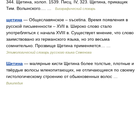
344. Щетина, холоп. 1539. Писц. IV, 323. Щетина, прикащик
Тим. Волынского.… …
Биографический словарь
щетина
— Общеславянское – sъcetina. Время появления в
русской письменности – XVII в. Широко слово стало
употребляться с начала XVIII в. Существует мнение, что слово
заимствовано из германского языка, но это весьма
сомнительно. Прозвище Щетина применяется… …
Этимологический словарь русского языка Семенова
Щетина
— малярные кисти Щетина более толстые, плотные и
твёрдые волосы млекопитающих, не отличающиеся по своему
гистологическому строению от обыкновенных волос …
Википедия