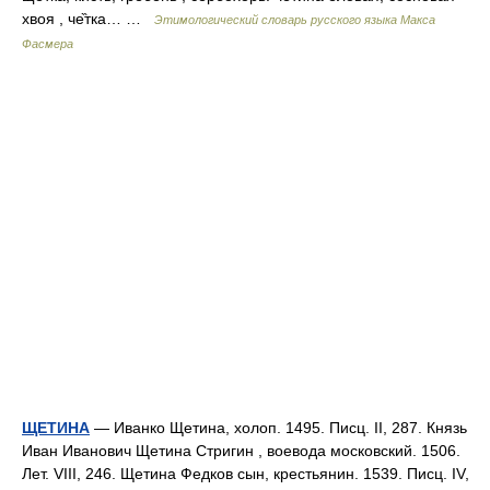
хвоя , че̏тка… …
Этимологический словарь русского языка Макса
Фасмера
ЩЕТИНА
— Иванко Щетина, холоп. 1495. Писц. II, 287. Князь
Иван Иванович Щетина Стригин , воевода московский. 1506.
Лет. VIII, 246. Щетина Федков сын, крестьянин. 1539. Писц. IV,