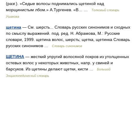
(разг.). «Седые волосы поднимались щетиной над
морщинистым лбом.» А.Тургенев. «В… …
Толковый словарь
Ушакова
щетина
— См. шерсть... Словарь русских синонимов и сходных
по смыслу выражений. под. ред. Н. Абрамова, М.: Русские
словари, 1999. щетина волос, шерсть; щетка, щетинка Словарь
русских синонимов …
Словарь синонимов
ЩЕТИНА
— жесткий упругий волосяной покров из утолщенных
остевых волос у некоторых животных, напр. у свиней и
барсуков. Из щетины делают щетки, кисти …
Большой
Энциклопедический словарь