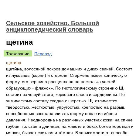
Сельское хозяйство. Большой
энциклопедический словарь
щетина
Толкование
Перевод
щетина
щети́на
, волосяной покров домашних и диких свиней. Состоит
из луковицы (корня) и стержня. Стержень имеет коническую
форму, его вершина расщеплена на несколько частей,
образующих «флажок». По гистологическому строению
Щ.
состоит из чешуйчатого, коркового слоев и сердцевины. По
химическому составу сходна с шерстью.
Щ.
отличается
твёрдостью, жёсткостью, упругостью, крепостью на разрыв,
способностью восстанавливать форму после изгибов и
давления. Неоднородна на различных участках кожи: на спине
грубая, толстая и длинная, на животе и боках более короткая и
мягкая, бывает светлая и тёмная. В зависимости от способа